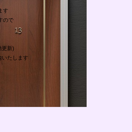
ます
すので
動更新)
内いたします