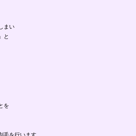
しまい
」と
とを
剃毛を行います。