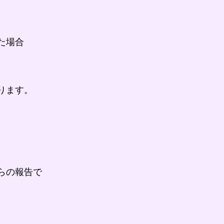
た場合
ります。
らの報告で